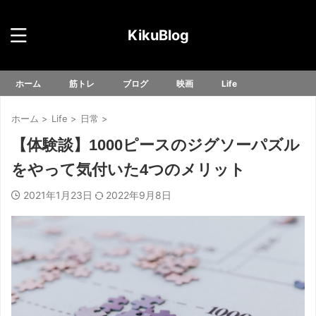
KikuBlog
ホーム
筋トレ
ブログ
映画
Life
ホーム
>
Life
>
日常
>
【体験談】1000ピースのジグソーパズル
をやって気付いた4つのメリット
2021年1月23日
2022年9月8日